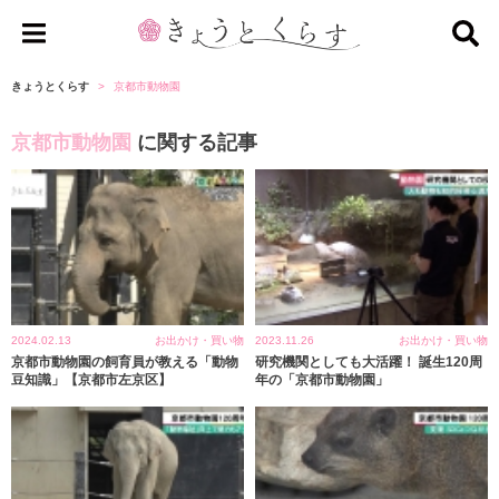
き
ょ
きょうとくらす
京都市動物園
う
京都市動物園
に関する記事
と
く
ら
す
2024.02.13
お出かけ・買い物
2023.11.26
お出かけ・買い物
京都市動物園の飼育員が教える「動物
研究機関としても大活躍！ 誕生120周
豆知識」【京都市左京区】
年の「京都市動物園」