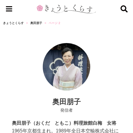
き
ょ
きょうとくらす
奥田朋子
ページ 2
う
と
く
ら
す
奥田朋子
発信者
奥田朋子（おくだ ともこ）料理旅館白梅 女将
1965年京都生まれ。1989年全日本空輸株式会社に