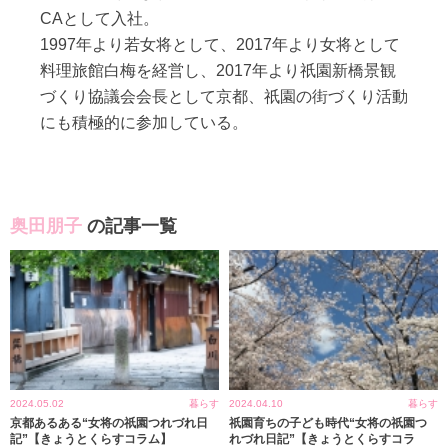
CAとして入社。
1997年より若女将として、2017年より女将として
料理旅館白梅を経営し、2017年より祇園新橋景観
づくり協議会会長として京都、祇園の街づくり活動
にも積極的に参加している。
奥田朋子
の記事一覧
2024.05.02
暮らす
2024.04.10
暮らす
京都あるある“女将の祇園つれづれ日
祇園育ちの子ども時代“女将の祇園つ
記”【きょうとくらすコラム】
れづれ日記”【きょうとくらすコラ