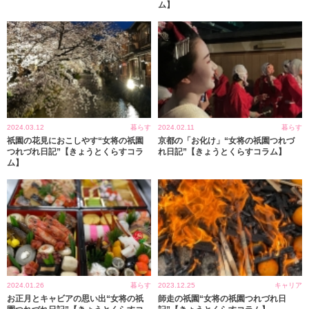
ム】
2024.03.12
暮らす
2024.02.11
暮らす
祇園の花見におこしやす“女将の祇園
京都の「お化け」“女将の祇園つれづ
つれづれ日記”【きょうとくらすコラ
れ日記”【きょうとくらすコラム】
ム】
2024.01.26
暮らす
2023.12.25
キャリア
お正月とキャビアの思い出“女将の祇
師走の祇園“女将の祇園つれづれ日