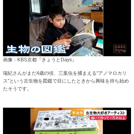
画像：KBS京都『きょうとDays』
瑞紀さんがまだ4歳の頃、三葉虫を捕まえる“アノマロカリ
ス”という古生物を図鑑で目にしたときから興味を持ち始め
たそうです。