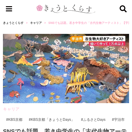
き
ょ
きょうとくらす
キャリア
SNSでも話題。若き中学生の「古代生物アーティスト」【宇治
う
と
く
ら
す
キャリア
KBS京都
KBS京都「きょうとDays」
ふるさとDays
宇治市
SNSでも話題。若き中学生の「古代生物アーテ