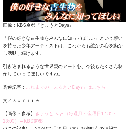
画像：KBS京都『きょうとDays』
「僕の好きな古生物をみんなに知ってほしい」という願い
を持った少年アーティストは、これからも誰かの心を動か
し活動し続けます。
引き込まれるような世界観のアートを、今後もたくさん制
作していってほしいですね。
関連記事：
これまでの「ふるさとDays」はこちら！
文／ｓｕｍｉｒｅ
【画像・参考】
きょうとDays（毎週月～金曜日17:35～
18:00） – KBS京都
※この記事は、2024年5月30日（木）放送時点の情報で