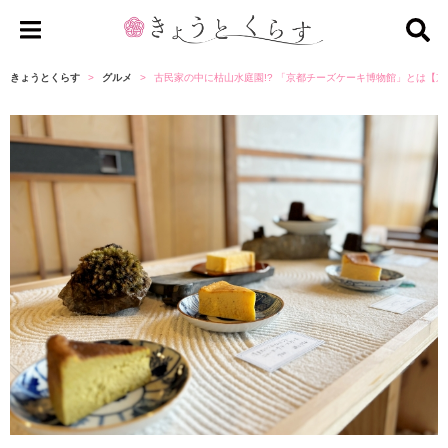
き
ょ
きょうとくらす
グルメ
古民家の中に枯山水庭園!? 「京都チーズケーキ博物館」とは【
う
と
く
ら
す