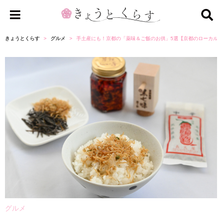
き
ょ
きょうとくらす
グルメ
手土産にも！京都の「薬味＆ご飯のお供」5選【京都のローカル
う
と
く
ら
す
グルメ