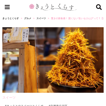
き
ょ
きょうとくらす
グルメ
スイーツ
驚きの新食感！ 固くない“生いもけんぴ”って？【
う
と
く
ら
す
スイーツ
きょうとのスイーツとくらす
京都市右京区