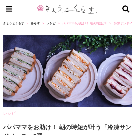
き
ょ
きょうとくらす
暮らす
レシピ
パパママをお助け！ 朝の時短が叶う「冷凍サンドイッ
う
と
く
ら
す
レシピ
パパママをお助け！ 朝の時短が叶う「冷凍サン