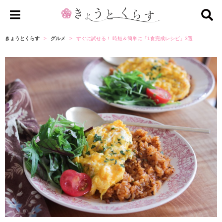
き
ょ
きょうとくらす
グルメ
すぐに試せる！ 時短＆簡単に「1食完成レシピ」3選
う
と
く
ら
す