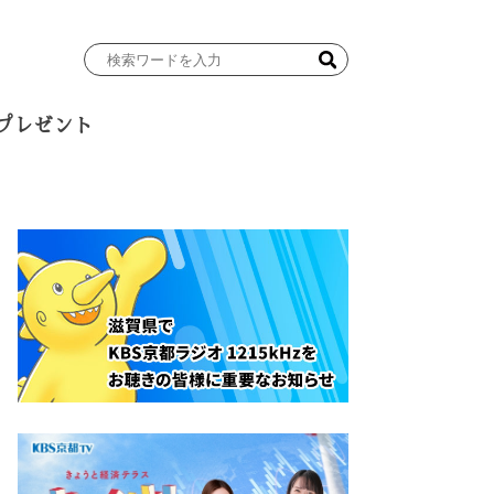
検
索
ワ
プレゼント
ー
ド
を
入
力