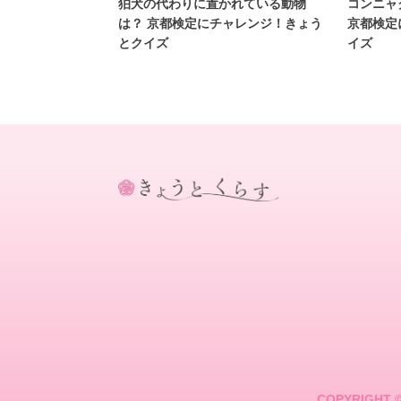
狛犬の代わりに置かれている動物
コンニャ
は？ 京都検定にチャレンジ！きょう
京都検定
とクイズ
イズ
き
ょ
う
と
く
ら
す
COPYRIGHT 