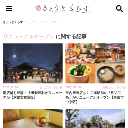
き
ょ
きょうとくらす
リニューアルオープン
う
リニューアルオープン
に関する記事
と
く
ら
す
2025.11.19
お出かけ・買い物
2025.07.10
お出かけ・買い物
新店舗も登場！ 太秦映画村がリニュー
市内初出店も！ 二条駅前の「BiVi二
アル【京都市右京区】
条」がリニューアルオープン【京都市
中京区】