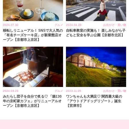
2024.07.30
グルメ
2024.04.28
お出かけ・買い物
移転しリニューアル！ SNSで大人気の
自転車教室の実施も！ 楽しみながら子
「有名チーズケーキ店」が新業態店オ
どもと安全を学ぶ公園【京都市北区】
ープン【京都市上京区】
2024.03.29
グルメ
2023.11.05
お出かけ・買い物
みたらし団子を自分で炙る♡ 「築130
ワンちゃんも大満足♡ 関西最大級の
年の京町家カフェ」がリニューアルオ
「アウトドアドッグリゾート」誕生
ープン【京都市上京区】
【宮津市】