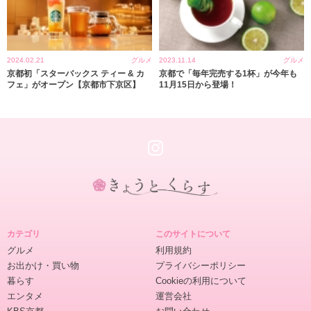
2024.02.21
グルメ
2023.11.14
グルメ
京都初「スターバックス ティー & カ
京都で「毎年完売する1杯」が今年も
フェ」がオープン【京都市下京区】
11月15日から登場！
き
ょ
カテゴリ
このサイトについて
う
グルメ
利用規約
と
お出かけ・買い物
プライバシーポリシー
く
暮らす
Cookieの利用について
ら
エンタメ
運営会社
す