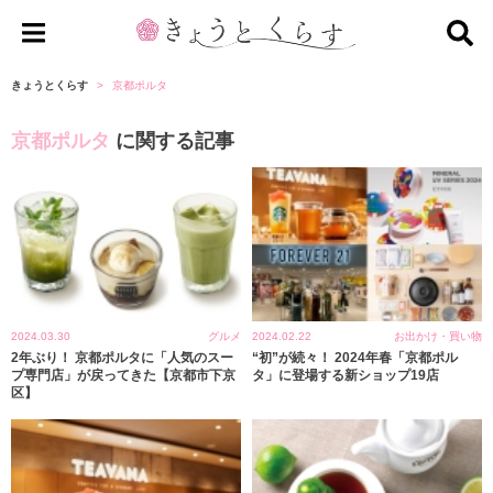
き
ょ
きょうとくらす
京都ポルタ
う
京都ポルタ
に関する記事
と
く
ら
す
2024.03.30
グルメ
2024.02.22
お出かけ・買い物
2年ぶり！ 京都ポルタに「人気のスー
“初”が続々！ 2024年春「京都ポル
プ専門店」が戻ってきた【京都市下京
タ」に登場する新ショップ19店
区】