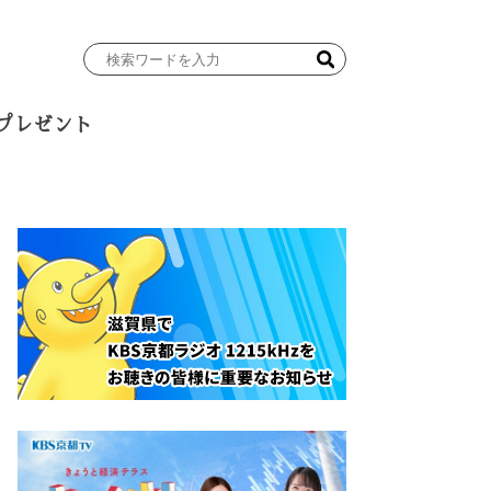
検
索
ワ
プレゼント
ー
ド
を
入
力