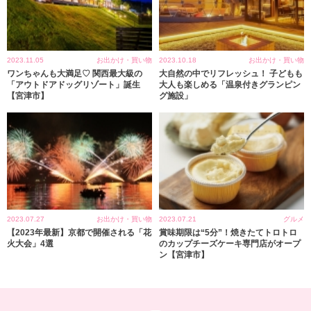
2023.11.05
お出かけ・買い物
2023.10.18
お出かけ・買い物
ワンちゃんも大満足♡ 関西最大級の
大自然の中でリフレッシュ！ 子どもも
「アウトドアドッグリゾート」誕生
大人も楽しめる「温泉付きグランピン
【宮津市】
グ施設」
2023.07.27
お出かけ・買い物
2023.07.21
グルメ
【2023年最新】京都で開催される「花
賞味期限は“5分”！焼きたてトロトロ
火大会」4選
のカップチーズケーキ専門店がオープ
ン【宮津市】