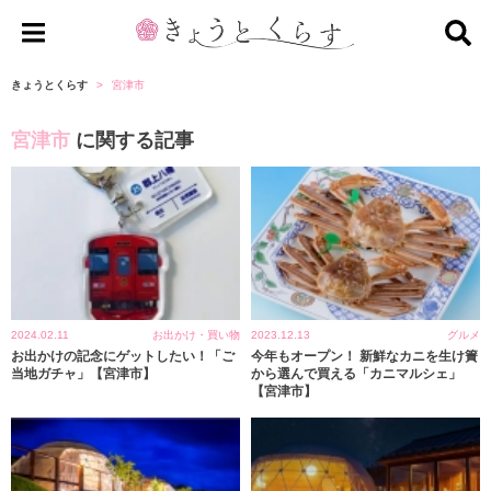
き
ょ
きょうとくらす
宮津市
う
宮津市
に関する記事
と
く
ら
す
2024.02.11
お出かけ・買い物
2023.12.13
グルメ
お出かけの記念にゲットしたい！「ご
今年もオープン！ 新鮮なカニを生け簀
当地ガチャ」【宮津市】
から選んで買える「カニマルシェ」
【宮津市】