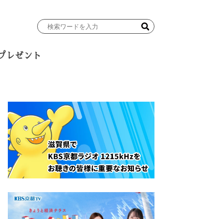
検
索
ワ
プレゼント
ー
ド
を
入
力