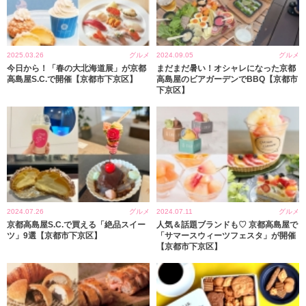
2025.03.26
グルメ
2024.09.05
グルメ
今日から！「春の大北海道展」が京都
まだまだ暑い！オシャレになった京都
高島屋S.C.で開催【京都市下京区】
高島屋のビアガーデンでBBQ【京都市
下京区】
2024.07.26
グルメ
2024.07.11
グルメ
京都高島屋S.C.で買える「絶品スイー
人気＆話題ブランドも♡ 京都高島屋で
ツ」9選【京都市下京区】
「サマースウィーツフェスタ」が開催
【京都市下京区】