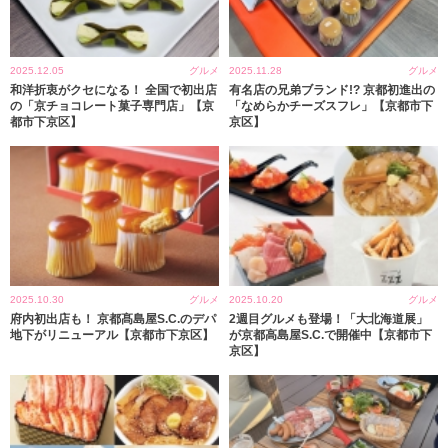
2025.12.05
グルメ
2025.11.28
グルメ
和洋折衷がクセになる！ 全国で初出店
有名店の兄弟ブランド!? 京都初進出の
の「京チョコレート菓子専門店」【京
「なめらかチーズスフレ」【京都市下
都市下京区】
京区】
2025.10.30
グルメ
2025.10.20
グルメ
府内初出店も！ 京都髙島屋S.C.のデパ
2週目グルメも登場！「大北海道展」
地下がリニューアル【京都市下京区】
が京都高島屋S.C.で開催中【京都市下
京区】