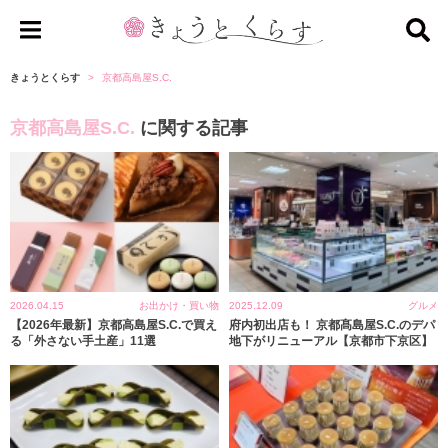
き
ょ
きょうとくらす
京都高島屋S.C.
う
京都高島屋S.C.
に関する記事
と
く
ら
す
2026.04.15
お出かけ・買い物
2025.12.09
グルメ
【2026年最新】京都高島屋S.C.で買え
府内初出店も！ 京都髙島屋S.C.のデパ
る「外さない手土産」11選
地下がリニューアル【京都市下京区】