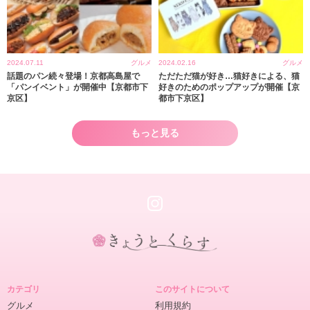
2024.07.11
グルメ
2024.02.16
グルメ
話題のパン続々登場！京都高島屋で
ただただ猫が好き…猫好きによる、猫
「パンイベント」が開催中【京都市下
好きのためのポップアップが開催【京
京区】
都市下京区】
もっと見る
き
ょ
カテゴリ
このサイトについて
う
グルメ
利用規約
と