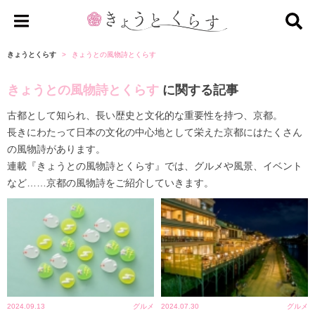
き
ょ
きょうとくらす
きょうとの風物詩とくらす
う
きょうとの風物詩とくらす
に関する記事
と
く
古都として知られ、長い歴史と文化的な重要性を持つ、京都。
ら
長きにわたって日本の文化の中心地として栄えた京都にはたくさん
す
の風物詩があります。
連載『きょうとの風物詩とくらす』では、グルメや風景、イベント
など……京都の風物詩をご紹介していきます。
2024.09.13
グルメ
2024.07.30
グルメ