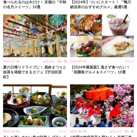
食べられるのは今だけ！ 京都の「中秋
【2024年】ついにスタート！ 「鴨川
の名月スイーツ」10選
納涼床のおすすめグルメ」厳選5選
2024.07.30
お出かけ・買い物
2024.07.02
グルメ
夏の日帰りドライブに！ 風鈴まつりと
【2024年最新版】逃さず食べたい！
抹茶を堪能できるカフェ【宇治田原
「祇園祭グルメ＆スイーツ」10選
町】
2024.04.06
グルメ
2024.03.29
お出かけ・買い物