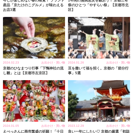
今しか楽しめない春の味覚！ ブランド
1年間の無病息災を願おう！ 京都三奇
産品「京たけのこグルメ」が味わえる
祭のひとつ「やすらい祭」【京都市北
お店3選
区】
2024.02.23
お出かけ・買い物
2024.01.26
お出かけ・買い物
京都のひなまつり行事「下鴨神社の流
豆を撒いて福を招く。京都の「節分行
し雛」とは【京都市左京区】
事」5選
2024.01.05
お出かけ・買い物
2023.12.29
お出かけ・買い物
えべっさんに商売繁盛の祈願！「十日
良い一年にしたい♡ 京都の厳選「初詣