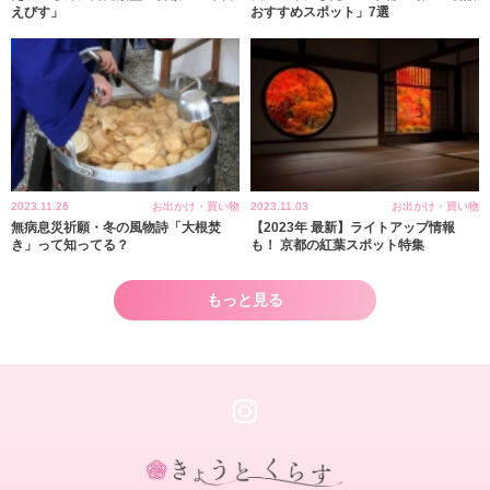
えびす」
おすすめスポット」7選
2023.11.26
お出かけ・買い物
2023.11.03
お出かけ・買い物
無病息災祈願・冬の風物詩「大根焚
【2023年 最新】ライトアップ情報
き」って知ってる？
も！ 京都の紅葉スポット特集
もっと見る