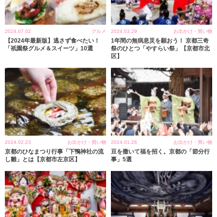
2024.07.02
グルメ
2024.03.29
お出かけ・買い物
【2024年最新版】逃さず食べたい！
1年間の無病息災を願おう！ 京都三奇
「祇園祭グルメ＆スイーツ」10選
祭のひとつ「やすらい祭」【京都市北
区】
2024.02.23
お出かけ・買い物
2024.01.26
お出かけ・買い物
京都のひなまつり行事「下鴨神社の流
豆を撒いて福を招く。京都の「節分行
し雛」とは【京都市左京区】
事」5選