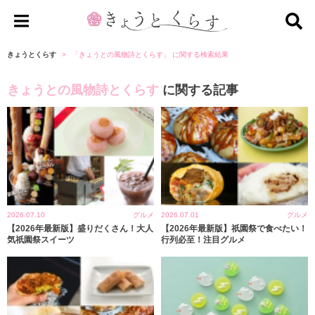
き
ょ
きょうとくらす
「きょうとの風物詩とくらす」 に関する検索結果
う
きょうとの風物詩とくらす
に関する記事
と
く
ら
す
2026.07.10
グルメ
2026.07.01
グルメ
【2026年最新版】盛りだくさん！大人
【2026年最新版】祇園祭で食べたい！
気祇園祭スイーツ
行列必至！注目グルメ