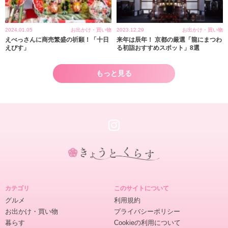
2024.01.05
お出かけ・買い物
2023.12.29
お出かけ・買い物
えべっさんに商売繁盛の祈願！「十日
来年は辰年！ 京都の厳選「龍にまつわ
えびす」
る初詣おすすめスポット」8選
もっと見る
き
ょ
カテゴリ
このサイトについて
う
グルメ
利用規約
と
お出かけ・買い物
プライバシーポリシー
く
暮らす
Cookieの利用について
ら