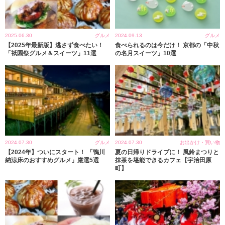
2025.06.30
グルメ
2024.09.13
グルメ
【2025年最新版】逃さず食べたい！
食べられるのは今だけ！ 京都の「中秋
「祇園祭グルメ＆スイーツ」11選
の名月スイーツ」10選
2024.07.30
グルメ
2024.07.30
お出かけ・買い物
【2024年】ついにスタート！ 「鴨川
夏の日帰りドライブに！ 風鈴まつりと
納涼床のおすすめグルメ」厳選5選
抹茶を堪能できるカフェ【宇治田原
町】